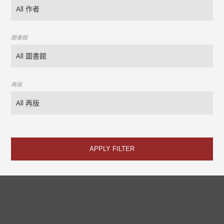
圖書館
再版
APPLY FILTER