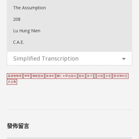
The Assumption
208
Lu Hung Nien
C.A.E.
Simplified Transcription
基督教教導
神學
傳統藝術
陸鴻年
輔仁大學出版社
藍色
孩子
光環
天堂
聖母瑪利亞
天主教
發佈留言