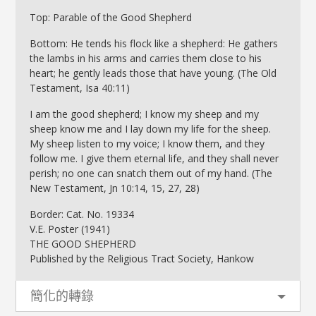
Top: Parable of the Good Shepherd
Bottom: He tends his flock like a shepherd: He gathers
the lambs in his arms and carries them close to his
heart; he gently leads those that have young. (The Old
Testament, Isa 40:11)
I am the good shepherd; I know my sheep and my
sheep know me and I lay down my life for the sheep.
My sheep listen to my voice; I know them, and they
follow me. I give them eternal life, and they shall never
perish; no one can snatch them out of my hand. (The
New Testament, Jn 10:14, 15, 27, 28)
Border: Cat. No. 19334
V.E. Poster (1941)
THE GOOD SHEPHERD
Published by the Religious Tract Society, Hankow
簡化的轉錄