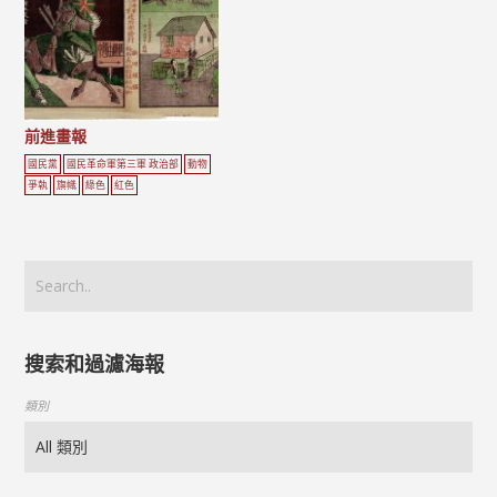
前進畫報
國民黨
國民革命軍第三軍 政治部
動物
爭執
旗幟
綠色
紅色
搜索和過濾海報
類別