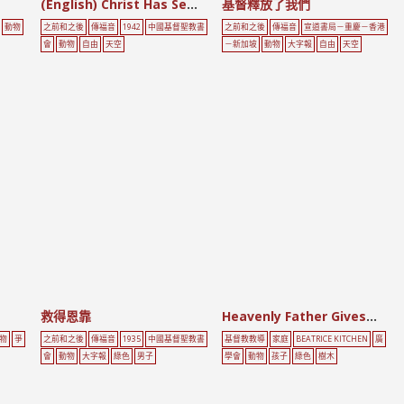
(English) Christ Has Set Us Free
基督釋放了我們
動物
之前和之後
傳福音
1942
中國基督聖教書
之前和之後
傳福音
宣道書局－重慶－香港
會
動物
自由
天空
－新加坡
動物
大字報
自由
天空
救得恩靠
Heavenly Father Gives the Best to My Family
物
爭
之前和之後
傳福音
1935
中國基督聖教書
基督教教導
家庭
BEATRICE KITCHEN
廣
會
動物
大字報
綠色
男子
學會
動物
孩子
綠色
樹木