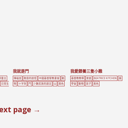
我就是門
我愛餵養三隻小雞
鄰童主
傳福音
救恩的途徑
中國基督聖教書會
動
基督教教導
家庭
BEATRICE KITCHEN
廣
日常生
物
十字架
門
少數民族的語言
山
黃色
學會
動物
孩子
黃色
ext page →