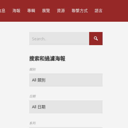
信息
海報
專輯
展覽
資源
聯繫方式
語言
搜索和過濾海報
類別
日期
系列