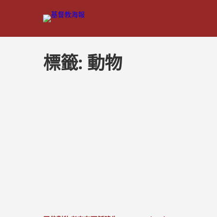
標籤:
動物
文
章
分
頁