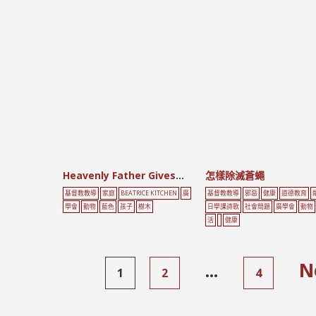
Heavenly Father Gives the Best to My Family
怎樣除滅蒼蠅
基督教教導
家庭
BEATRICE KITCHEN
廣
基督教教導
邪惡
健康
道德教育
學會
動物
藍色
孩子
樹木
日學課詩歌
社會問題
廣學會
動物
活
健康
...
N
1
2
4