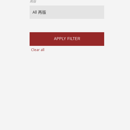
再版
APPLY FILTER
Clear all