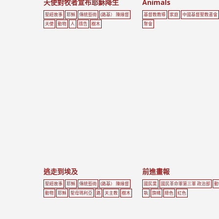
天使對牧者宣布耶穌降生
Animals
聖經故事
耶穌
傳統藝術
(路基） 陳緣督
基督教教導
家庭
中國基督聖教書會
天使
動物
人
禱告
樹木
聚會
逃走到埃及
前進畫報
聖經故事
耶穌
傳統藝術
(路基） 陳緣督
國民黨
國民革命軍第三軍 政治部
動
動物
耶穌
聖母瑪利亞
路
天主教
樹木
執
旗幟
綠色
紅色