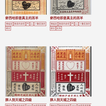
麥西哈即是真主的羔羊
麥西哈即是真主的羔羊
傳福音
救恩的途徑
門
心
少數民族的
傳福音
救恩的途徑
門
心
少數民族的
語言
語言
紅色
罪人到天城之四級
罪人到天城之四級
傳福音
救恩的途徑
1934
中國基督聖教
傳福音
救恩的途徑
1934
中國基督聖教