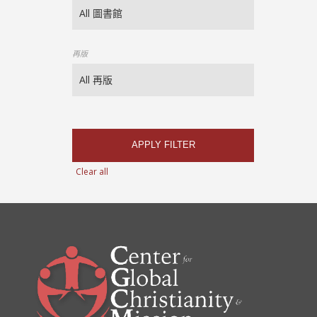
再版
APPLY FILTER
Clear all