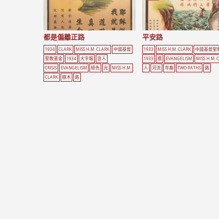
都是偏離正路
平安路
1934
CLARK
MISS H.M. CLARK
中國基督
1933
MISS H.M. CLARK
中國基督聖
聖教書會
1934
大字報
盲人
1933
橋
EVANGELISM
MISS H.M. 
CRISIS
EVANGELISM
綠色
光
MISS H.M.
人
河流
寺廟
TWO PATHS
路
CLARK
樹木
路