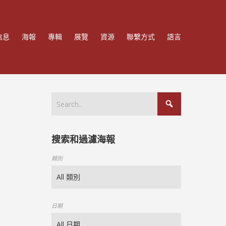
信息
海報
專輯
展覽
資源
聯繫方式
語言
搜索和過濾海報
類別
日期