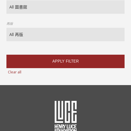
再版
APPLY FILTER
Clear all