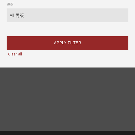
再版
APPLY FILTER
Clear all