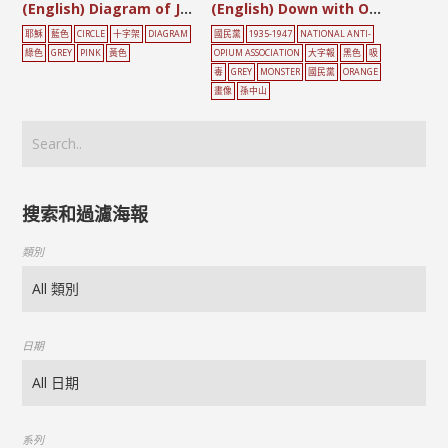
(English) Diagram of Jesus’ Life
(English) Down with Opium and Narcotics
耶穌
藍色
CIRCLE
十字架
DIAGRAM
國民黨
1935-1947
NATIONAL ANTI-
綠色
GREY
PINK
黃色
OPIUM ASSOCIATION
大字報
黑色
吸
毒
GREY
MONSTER
國民黨
ORANGE
畫像
孫中山
搜索和過濾海報
類別
日期
系列