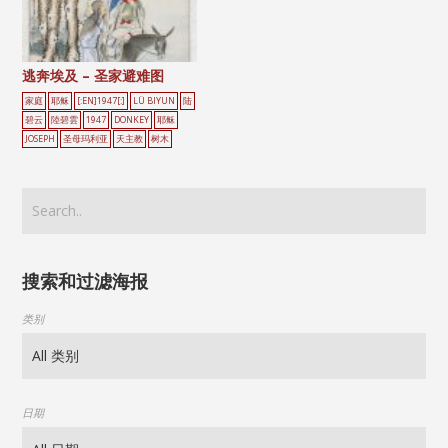
逃奔埃及 – 圣家避难图
家庭
耶稣
[:EN]1947[:]
LÜ BIYUN
陆
碧云
陸碧雲
1947
DONKEY
耶稣
JOSEPH
圣母玛利亚
天主教
树木
搜索和过滤海报
类别
日期