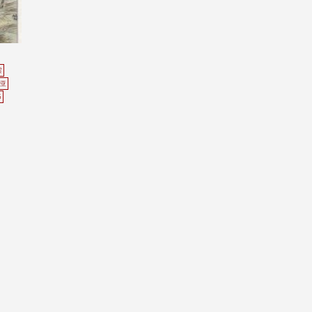
雲
亚
G