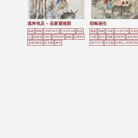
逃奔埃及 – 圣家避难图
耶稣诞生
家庭
耶稣
[:EN]1947[:]
LÜ BIYUN
陆碧
家庭
耶稣
1948
LÜ BIYUN
呂碧
云
陸碧雲
1947
DONKEY
耶稣
JOSEPH
1948
孩子
耶稣
JOSEPH
圣母玛利
圣母玛利亚
天主教
树木
NATIVITY
天主教
SCROLL PAINTIN