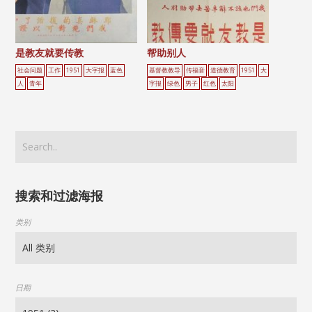
是教友就要传教
帮助别人
社会问题
工作
1951
大字报
蓝色
基督教教导
传福音
道德教育
1951
大
人
青年
字报
绿色
男子
红色
太阳
搜索和过滤海报
类别
日期