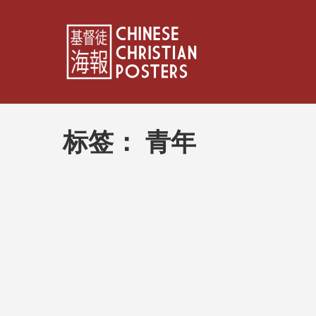
标签：
青年
文
章
分
页