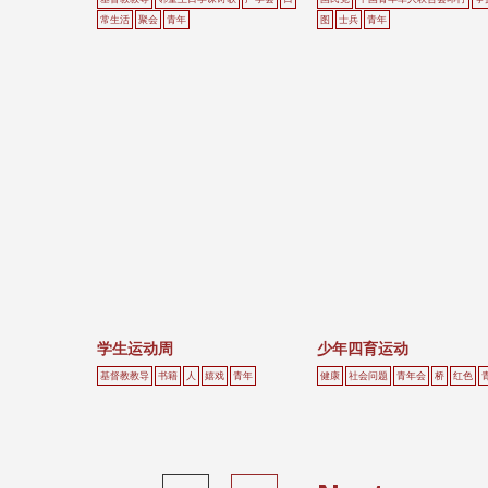
常生活
聚会
青年
图
士兵
青年
学生运动周
少年四育运动
基督教教导
书籍
人
嬉戏
青年
健康
社会问题
青年会
桥
红色