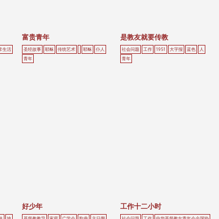
富贵青年
是教友就要传教
常生活
圣经故事
耶稣
传统艺术
耶稣
仆人
社会问题
工作
1951
大字报
蓝色
人
青年
青年
好少年
工作十二小时
执
地
基督教教导
家庭
广学会
歌曲
主日學
社会问题
工作
中华基督教女青年会全国协