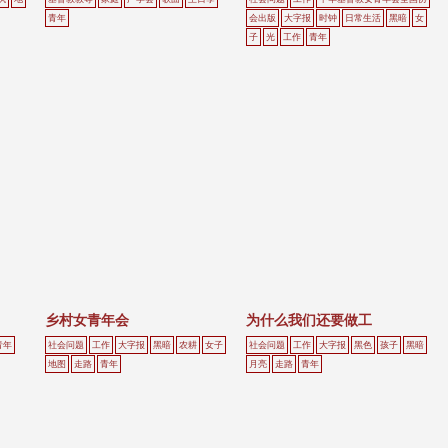
青年
会出版
大字报
时钟
日常生活
黑暗
女
子
光
工作
青年
乡村女青年会
为什么我们还要做工
青年
社会问题
工作
大字报
黑暗
农耕
女子
社会问题
工作
大字报
黑色
孩子
黑暗
地图
走路
青年
月亮
走路
青年