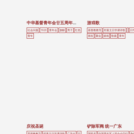
中华基督青年会廿五周年纪念
游戏歌
社会问题
1920
青年会
旗帜
男子
红色
基督教教导
邻童主日学课诗歌
日
青年
朋友
聚会
嬉戏
歌曲
青年
庆祝圣诞
铲除军阀 统一广东
基督教教导
邻童主日学课诗歌
广学会
日
国民党
中国青年军人联合会印行
争