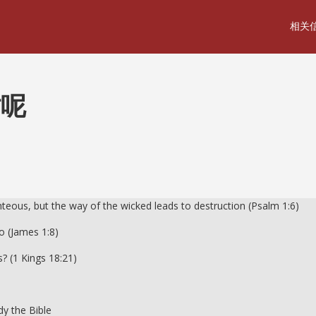
相关
时呢
hteous, but the way of the wicked leads to destruction (Psalm 1:6)
o (James 1:8)
? (1 Kings 18:21)
dy the Bible