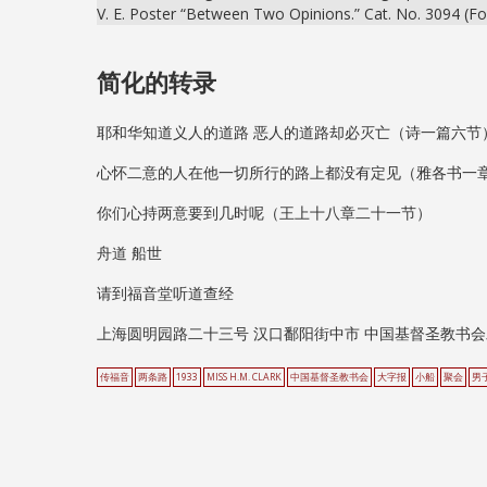
V. E. Poster “Between Two Opinions.” Cat. No. 3094 (F
简化的转录
耶和华知道义人的道路 恶人的道路却必灭亡（诗一篇六节
心怀二意的人在他一切所行的路上都没有定见（雅各书一
你们心持两意要到几时呢（王上十八章二十一节）
舟道 船世
请到福音堂听道查经
上海圆明园路二十三号 汉口鄱阳街中市 中国基督圣教书会
传福音
两条路
1933
MISS H.M. CLARK
中国基督圣教书会
大字报
小船
聚会
男