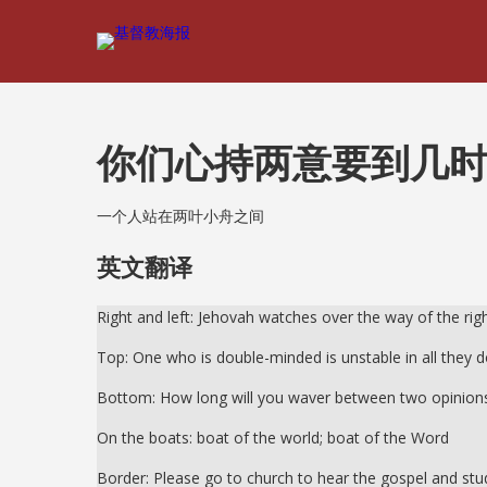
你们心持两意要到几
一个人站在两叶小舟之间
英文翻译
Right and left: Jehovah watches over the way of the rig
Top: One who is double-minded is unstable in all they d
Bottom: How long will you waver between two opinions
On the boats: boat of the world; boat of the Word
Border: Please go to church to hear the gospel and stu