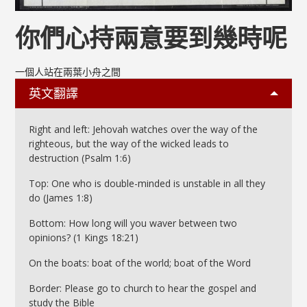
你們心持兩意要到幾時呢
一個人站在兩葉小舟之間
英文翻譯
Right and left: Jehovah watches over the way of the
righteous, but the way of the wicked leads to
destruction (Psalm 1:6)
Top: One who is double-minded is unstable in all they
do (James 1:8)
Bottom: How long will you waver between two
opinions? (1 Kings 18:21)
On the boats: boat of the world; boat of the Word
Border: Please go to church to hear the gospel and
study the Bible