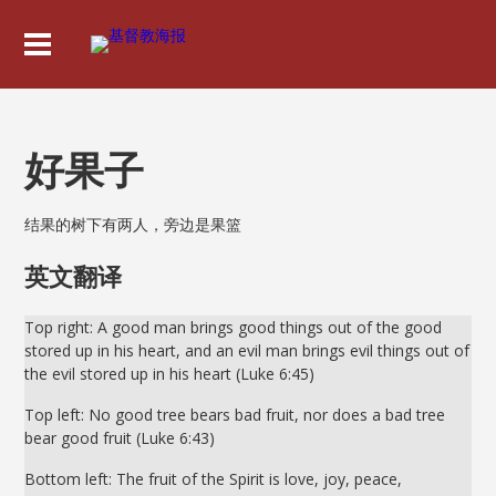
好果子
结果的树下有两人，旁边是果篮
英文翻译
Top right: A good man brings good things out of the good
stored up in his heart, and an evil man brings evil things out of
the evil stored up in his heart (Luke 6:45)
Top left: No good tree bears bad fruit, nor does a bad tree
bear good fruit (Luke 6:43)
Bottom left: The fruit of the Spirit is love, joy, peace,