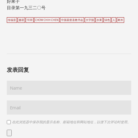
好果子
目录第一九三二〇号
传福音
邀请
1938
CHOW CHIH CHEN
中国基督圣教书会
大字报
水果
绿色
人
树木
发表回复
在此浏览器中保存我的显示名称、邮箱地址和网站地址，以便下次评论时使用。