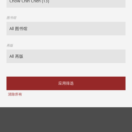
图书馆
再版
应用筛选
清除所有