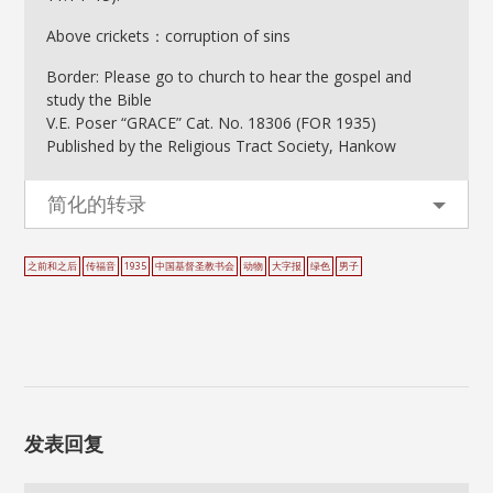
Above crickets：corruption of sins
Border: Please go to church to hear the gospel and
study the Bible
V.E. Poser “GRACE” Cat. No. 18306 (FOR 1935)
Published by the Religious Tract Society, Hankow
简化的转录
之前和之后
传福音
1935
中国基督圣教书会
动物
大字报
绿色
男子
发表回复