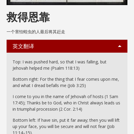
救得恩靠
一个害怕蝗虫的人最后将其赶走
英文翻译
Top: I was pushed hard, so that I was falling, but
Jehovah helped me (Psalm 118:13)
Bottom right: For the thing that I fear comes upon me,
and what I dread befalls me (Job 3:25)
I come to you in the name of Jehovah of hosts (1 Sam
17:45); Thanks be to God, who in Christ always leads us
in triumphal procession (2 Cor. 2:14)
Bottom left: If have sin, put it far away; then you will lift
up your face, you will be secure and will not fear (Job
11:14–15).