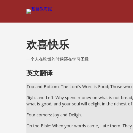
欢喜快乐
一个人在吃饭的时候还在学习圣经
英文翻译
Top and Bottom: The Lord’s Word is Food; Those who
Right and Left: Why spend money on what is not bread, 
what is good, and your soul will delight in the richest of 
Four corners: Joy and Delight
On the Bible: When your words came, I ate them. They w