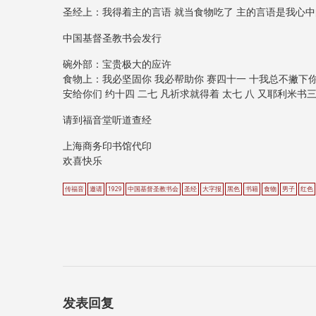
圣经上：我得着主的言语 就当食物吃了 主的言语是我心中的
中国基督圣教书会发行
碗外部：宝贵极大的应许
食物上：我必坚固你 我必帮助你 赛四十一 十我总不撇下你 
安给你们 约十四 二七 凡祈求就得着 太七 八 又耶利米
请到福音堂听道查经
上海商务印书馆代印
欢喜快乐
传福音
邀请
1929
中国基督圣教书会
圣经
大字报
黑色
书籍
食物
男子
红色
发表回复