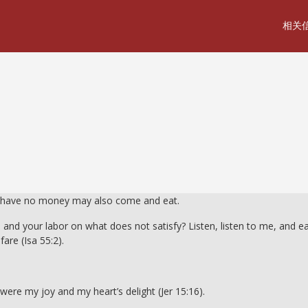
相关
 have no money may also come and eat.
and your labor on what does not satisfy? Listen, listen to me, and e
fare (Isa 55:2).
ere my joy and my heart’s delight (Jer 15:16).