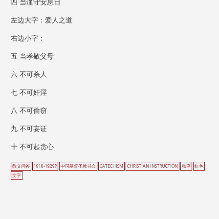
四 当谨守安息日
左边大字：爱人之道
右边小字：
五 当孝敬父母
六 不可杀人
七 不可奸淫
八 不可偷窃
九 不可妄证
十 不可起贪心
教义问答
1910-1929?
中国基督圣教书会
CATECHISM
CHRISTIAN INSTRUCTION
秩序
红色
文字