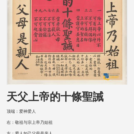
天父上帝的十條聖誡
顶端：爱神爱人
右：敬祖与宗上帝乃始祖
左：爱人如己父母是亲人