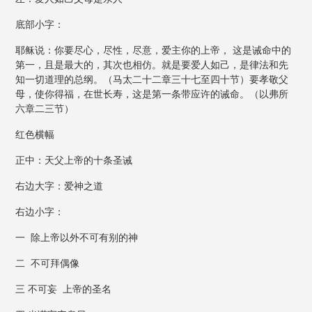
底部小字：
耶稣说：你要尽心，尽性，尽意，爱主你的上帝， 这是诫命中的
第一，且是最大的，其次也相仿。就是要爱人如己，是律法和先
知一切道理的总纲。（马太二十二章三十七至四十节）要孝敬父
母，使你得福，在世长寿，这是第一条带应许的诫命。（以弗所
六章二三节）
红色横幅
正中：天父上帝的十条圣诫
右边大字：爱神之道
右边小字：
一 除上帝以外不可有别的神
二 不可拜偶像
三 不可妄 上帝的圣名