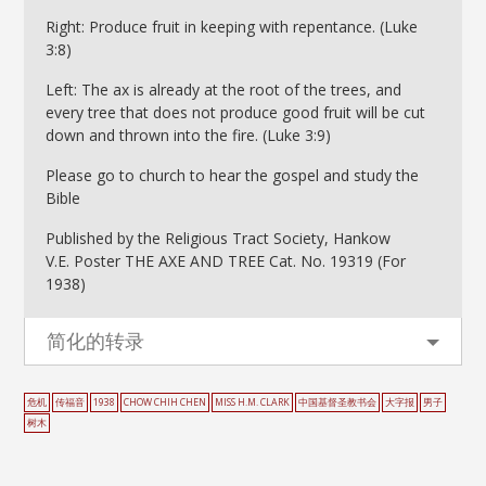
Right: Produce fruit in keeping with repentance. (Luke
3:8)
Left: The ax is already at the root of the trees, and
every tree that does not produce good fruit will be cut
down and thrown into the fire. (Luke 3:9)
Please go to church to hear the gospel and study the
Bible
Published by the Religious Tract Society, Hankow
V.E. Poster THE AXE AND TREE Cat. No. 19319 (For
1938)
简化的转录
危机
传福音
1938
CHOW CHIH CHEN
MISS H.M. CLARK
中国基督圣教书会
大字报
男子
树木