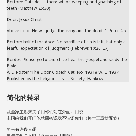
Bottom: Outside . . . there will be weeping and gnashing of
teeth (Matthew 25:30)
Door: Jesus Christ
Above door: He will judge the living and the dead [1 Peter 4:5]
Bottom half of the door: No sacrifice of sin is left, but only a
fearful expectation of judgment (Hebrews 10:26-27)
Border: Please go to church to hear the gospel and study the
Bible
V. E. Poster “The Door Closed” Cat. No. 19318 W. E. 1937
Published by the Religious Tract Society, Hankow
简化的转录
及至家主起来关了门你们站在外面叩门说
主阿给我们开门他就回答说我不认识你们（路十三章廿五节）
将来有许多人想
要进去却是不能（路十三章廿四节）