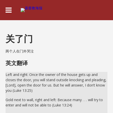
关了门
两个人在门外哭泣
英文翻译
Left and right: Once the owner of the house gets up and
closes the door, you will stand outside knocking and pleading,
[Lord], open the door for us. But he will answer, I don’t know
you (Luke 13:25)
Gold next to wall, right and left: Because many . . . will try to
enter and will not be able to (Luke 13:24)