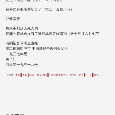
在外面必要哀哭切齿了（太二十五章卅节）
耶稣基督
将来审判活人死人的
赎罪的祭就再没有了唯有战惧等候审判（来十章廿六廿七节）
请到福音堂听道查经
汉口鄱阳街中市 中国基督圣教书会发行
一九三七年图
关了门
目录第一九三一八号
传福音
太迟
1937
MISS H.M. CLARK
中国基督圣教书会
大字报
哭泣
门
人
黃色