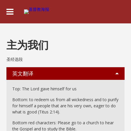
主为我们
圣经选段
英文翻译
Top: The Lord gave himself for us
Bottom: to redeem us from all wickedness and to purify
for himself a people that are his very own, eager to do
what is good (Titus 2:14).
Bottom red characters: Please go to a church to hear
the Gospel and to study the Bible.