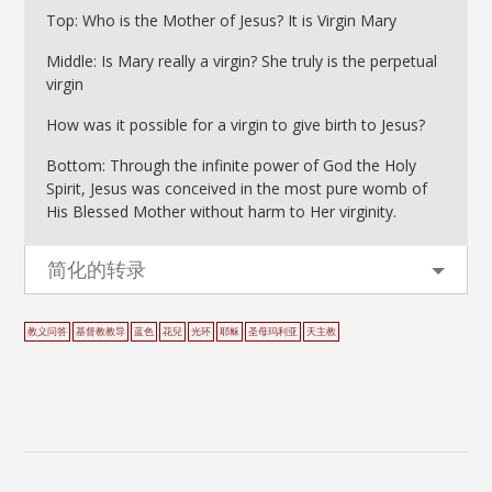
Top: Who is the Mother of Jesus? It is Virgin Mary
Middle: Is Mary really a virgin? She truly is the perpetual
virgin
How was it possible for a virgin to give birth to Jesus?
Bottom: Through the infinite power of God the Holy
Spirit, Jesus was conceived in the most pure womb of
His Blessed Mother without harm to Her virginity.
简化的转录
教义问答
基督教教导
蓝色
花兒
光环
耶稣
圣母玛利亚
天主教