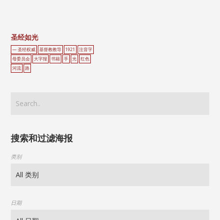
圣经如光
— 圣经权威
基督教教导
1921
注音字
母委员会
大字报
书籍
手
光
红色
河流
路
搜索和过滤海报
类别
日期