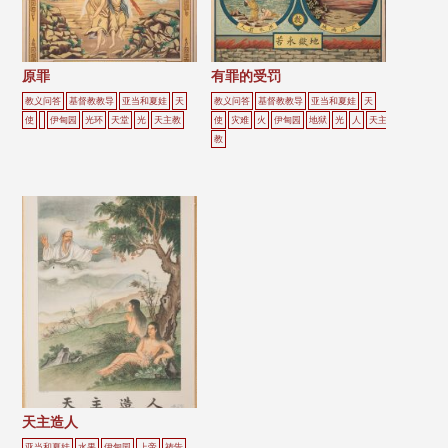
原罪
有罪的受罚
教义问答
基督教教导
亚当和夏娃
天
教义问答
基督教教导
亚当和夏娃
天
使
伊甸园
光环
天堂
光
天主教
使
灾难
火
伊甸园
地狱
光
人
天主
教
天主造人
亚当和夏娃
水果
伊甸园
上帝
祷告