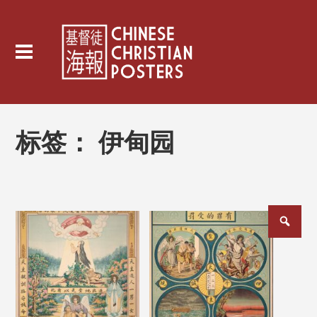
标签：
伊甸园