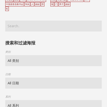
中国基督圣教书会
争执
人
娼妓
罪
报
门
男子
娼妓
蛇
搜索和过滤海报
类别
日期
系列