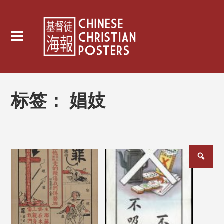
标签：
娼妓