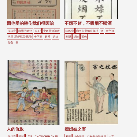
因他受的鞭伤我们得医治
不嫖不赌，不吸烟不喝酒
传福音
救恩的途径
1937
中西基督福音
国民党
商务印书馆出版社
酒
大字报
书局 (基督福音书局)
十字架
赌博
娼妓
赌博
娼妓
黃色
红色
罪
人的仇敌
嫖娼妓之害
传福音
囚禁
1936
CHOW CHIH CHEN
邪恶
社会问题
广州美华印书局
大字