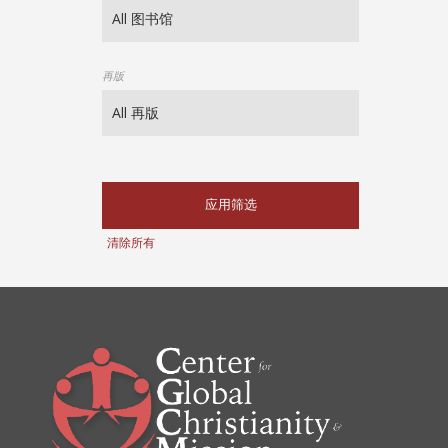
再版
应用筛选
清除所有