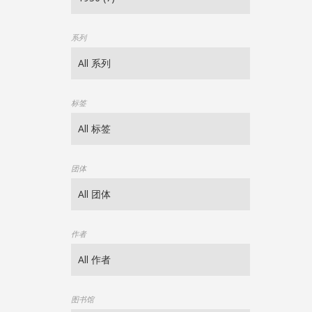
系列
标签
团体
作者
图书馆