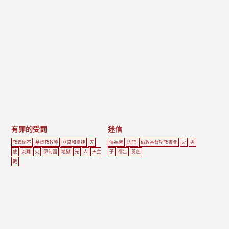
有罪的受罰
迷信
教義問答
基督教教導
亞當和夏娃
天
傳福音
囚禁
倫敦基督聖教書會
火
男
使
災難
火
伊甸園
地獄
光
人
天主
子
禱告
黃色
教