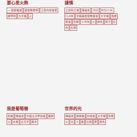
要心里火熱
謹慎
— 聖經權威
基督教教導
江西內地會聖
之前和之後
傳福音
1933
MISS H.M.
經學院
大字報
火
CLARK
中國基督聖教書會
大字報
負擔
懸崖
告解
十字架
火
綠色
男子
紅
色
石頭
我是葡萄樹
世界的光
危機
傳福音
中國主日學協會
農耕
傳福音
兩條路
內地會
大字報
負擔
火
水果
主日学
樹木
火
光
人
路
石頭
罪
黃色