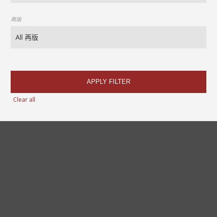
再版
APPLY FILTER
Clear all