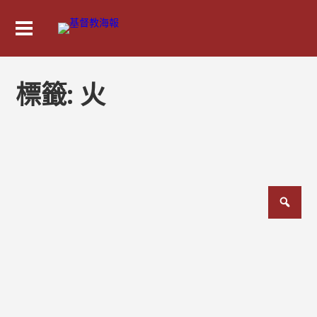
標籤:
火
文
章
分
頁