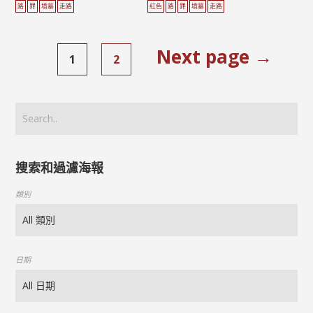
路
罪
墳墓
走路
紅色
路
罪
墳墓
走路
Next page →
1
2
搜索和過濾海報
類別
日期