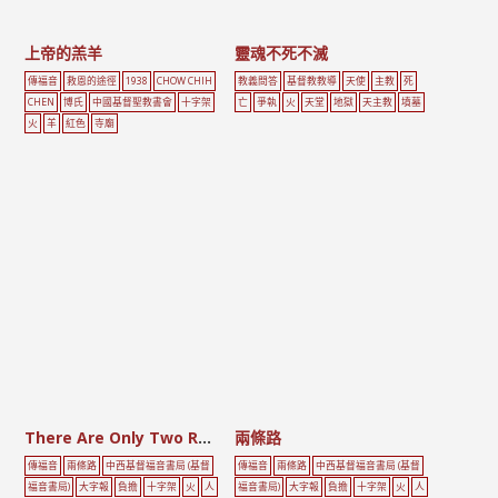
上帝的羔羊
靈魂不死不滅
傳福音
救恩的途徑
1938
CHOW CHIH
教義問答
基督教教導
天使
主教
死
CHEN
博氏
中國基督聖教書會
十字架
亡
爭執
火
天堂
地獄
天主教
墳墓
火
羊
紅色
寺廟
There Are Only Two Roads
兩條路
傳福音
兩條路
中西基督福音書局 (基督
傳福音
兩條路
中西基督福音書局 (基督
福音書局)
大字報
負擔
十字架
火
人
福音書局)
大字報
負擔
十字架
火
人