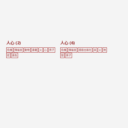
人心 (2)
人心 (6)
危機
傳福音
動物
書籍
火
心
男子
危機
傳福音
證道出版社
床
火
地
蛇
黃色
獄
男子