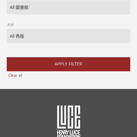
再版
APPLY FILTER
Clear all