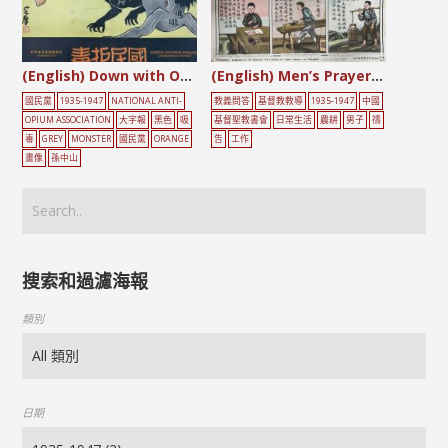
(English) Down with Opium and Narcotics
(English) Men’s Prayer Pictures
國民黨
1935-1947
NATIONAL ANTI-
教義問答
基督教教導
1935-1947
中國
OPIUM ASSOCIATION
大字報
黑色
吸
基督聖教書會
日常生活
農耕
男子
禱
毒
GREY
MONSTER
國民黨
ORANGE
告
工作
畫像
孫中山
搜索和過濾海報
類別
日期