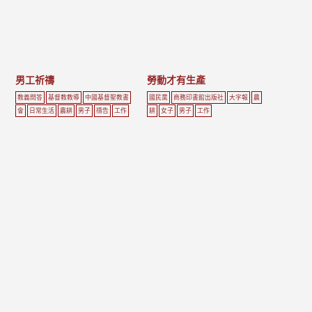
男工祈禱
勞動才有生產
教義問答
基督教教導
中國基督聖教書
國民黨
商務印書館出版社
大字報
農
會
日常生活
農耕
男子
禱告
工作
耕
女子
男子
工作