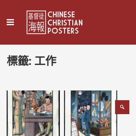
標籤:
工作
文
章
分
頁