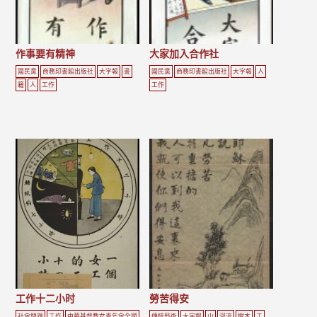
作事要有精神
大家加入合作社
國民黨
商務印書館出版社
大字報
書
國民黨
商務印書館出版社
大字報
人
籍
人
工作
工作
工作十二小时
勞苦得安
社會問題
工作
中華基督教女青年會全國
傳統藝術
大字報
山
河流
樹木
工