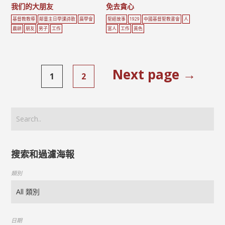
我们的大朋友
免去貪心
基督教教導
鄰童主日學課詩歌
廣學會
聖經故事
1929
中國基督聖教書會
人
農耕
朋友
男子
工作
富人
工作
黃色
Next page →
1
2
搜索和過濾海報
類別
日期