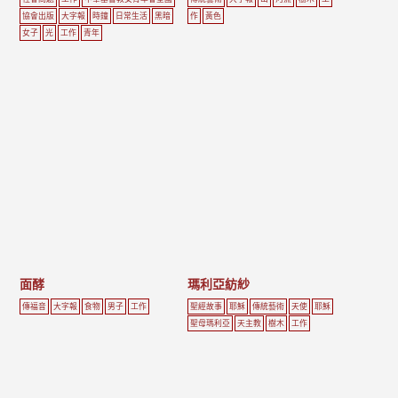
協會出版
大字報
時鐘
日常生活
黑暗
作
黃色
女子
光
工作
青年
面酵
瑪利亞紡紗
傳福音
大字報
食物
男子
工作
聖經故事
耶穌
傳統藝術
天使
耶穌
聖母瑪利亞
天主教
樹木
工作