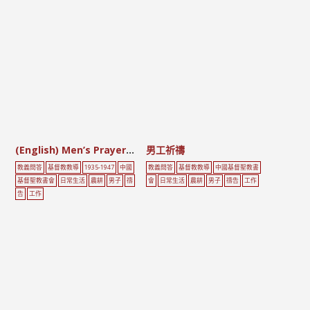
(English) Men’s Prayer Pictures
男工祈禱
教義問答
基督教教導
1935-1947
中國
教義問答
基督教教導
中國基督聖教書
基督聖教書會
日常生活
農耕
男子
禱
會
日常生活
農耕
男子
禱告
工作
告
工作