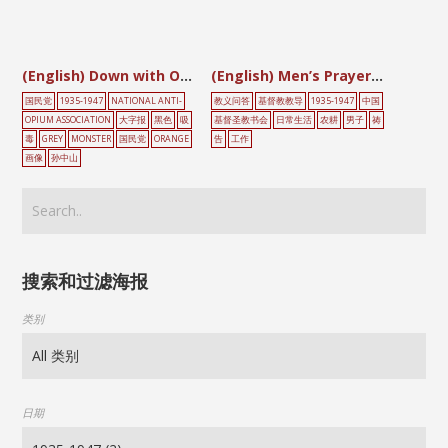
(English) Down with Opium and Narcotics
(English) Men’s Prayer Pictures
国民党
1935-1947
NATIONAL ANTI-
教义问答
基督教教导
1935-1947
中国
OPIUM ASSOCIATION
大字报
黑色
吸
基督圣教书会
日常生活
农耕
男子
祷
毒
GREY
MONSTER
国民党
ORANGE
告
工作
画像
孙中山
搜索和过滤海报
类别
日期