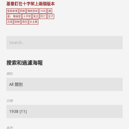
基督釘在十字架上兩個版本
聖經故事
耶穌
傳統藝術
1938
(路
基） 陳緣督
十字架
哭泣
死亡
女子
光環
耶穌
禱告
天主教
搜索和過濾海報
類別
日期
系列