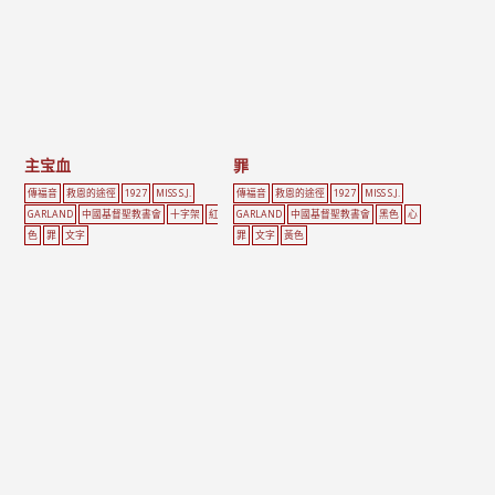
主宝血
罪
傳福音
救恩的途徑
1927
MISS S.J.
傳福音
救恩的途徑
1927
MISS S.J.
GARLAND
中國基督聖教書會
十字架
紅
GARLAND
中國基督聖教書會
黑色
心
色
罪
文字
罪
文字
黃色