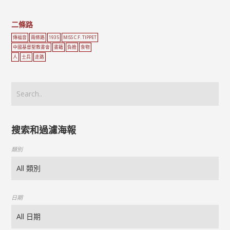
二條路
傳福音
兩條路
1935
MISS C.F. TIPPET
中國基督聖教書會
書籍
負擔
食物
人
士兵
走路
搜索和過濾海報
類別
日期