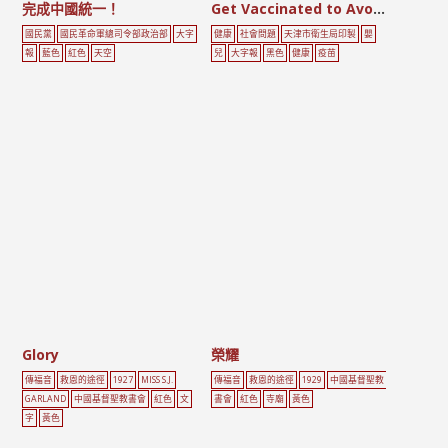
完成中國統一！
Get Vaccinated to Avoid Smallpox
國民黨
國民革命軍總司令部政治部
大字
健康
社會問題
天津市衛生局印製
嬰
報
藍色
紅色
天空
兒
大字報
黑色
健康
疫苗
Glory
榮耀
傳福音
救恩的途徑
1927
MISS S.J.
傳福音
救恩的途徑
1929
中國基督聖教
GARLAND
中國基督聖教書會
紅色
文
書會
紅色
寺廟
黃色
字
黃色