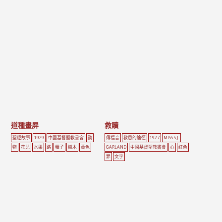
道種畫屏
救贖
聖經故事
1929
中國基督聖教書會
動
傳福音
救恩的途徑
1927
MISS S.J.
物
花兒
水果
路
種子
樹木
黃色
GARLAND
中國基督聖教書會
心
紅色
罪
文字