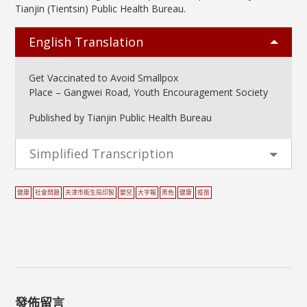
Tianjin (Tientsin) Public Health Bureau.
English Translation
Get Vaccinated to Avoid Smallpox
Place – Gangwei Road, Youth Encouragement Society
Published by Tianjin Public Health Bureau
Simplified Transcription
健康
社會問題
天津市衛生局印製
嬰兒
大字報
黑色
健康
疫苗
發佈留言