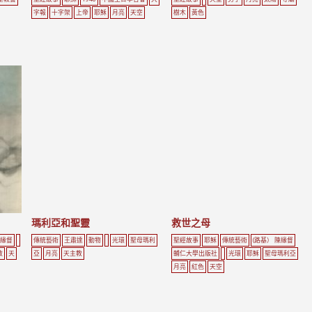
字報
十字架
上帝
耶穌
月亮
天空
樹木
黃色
瑪利亞和聖靈
救世之母
陳緣督
傳統藝術
王肅達
動物
光環
聖母瑪利
聖經故事
耶穌
傳統藝術
(路基） 陳緣督
教
天
亞
月亮
天主教
輔仁大學出版社
光環
耶穌
聖母瑪利亞
月亮
紅色
天空