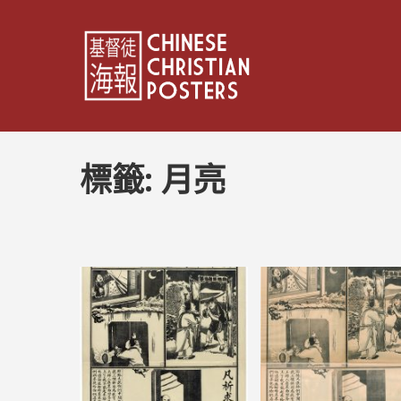
標籤:
月亮
文
章
分
頁