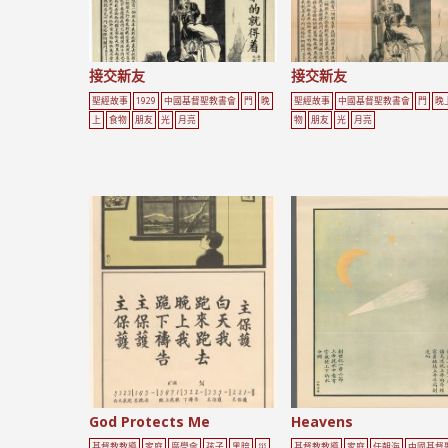
接交新友
接交新友
聖經故事
1929
中國基督聖教書會
門
晚
聖經故事
中國基督聖教書會
門
晚
上
食物
朋友
光
月亮
物
朋友
光
月亮
God Protects Me
Heavens
基督教教導
家庭
廣學會
孩子
黑暗
災
基督教教導
家庭
任朝海
中國基督