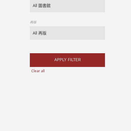
再版
APPLY FILTER
Clear all