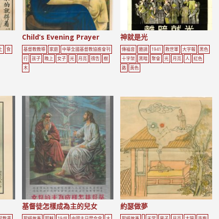
Child’s Evening Prayer
神就是光
上
食
基督教教導
家庭
中華全國基督教協進會刊
傳福音
邀請
1941
救世軍
大字報
黑色
行
孩子
晚上
女子
光
月亮
禱告
樹
十字架
黑暗
聚會
光
月亮
人
紅色
木
路
黃色
基督徒怎樣成為主的兒女
約瑟做夢
聖教書
聖經故事
耶穌
1948
中國主日學合會
大
聖經故事
天堂
男子
月亮
太陽
寺廟