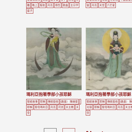
難
晚上
幫助
月亮
禱告
歌曲
主日学
會
月亮
天空
六芒星
窗子
瑪利亞抱著學部小孩耶穌
瑪利亞抱著學部小孩耶穌
聖經故事
耶穌
傳統藝術
(路基） 陳緣督
聖經故事
耶穌
傳統藝術
(路基） 
耶穌
聖母瑪利亞
月亮
河流
天主教
天
光環
耶穌
聖母瑪利亞
月亮
天主
空
空