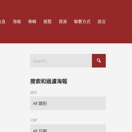
信息
海報
專輯
展覽
資源
聯繫方式
語言
搜索和過濾海報
類別
日期