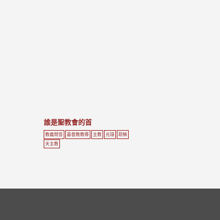
誰是聖教會的首
教義問答
基督教教導
主教
光環
耶穌
天主教