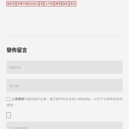
國民黨
商務印書館出版社
酒
大字報
賭博
娼妓
黃色
發佈留言
在
瀏覽器
中儲存顯示名稱、電子郵件地址及個人網站網址，以供下次發佈留言時
使用。