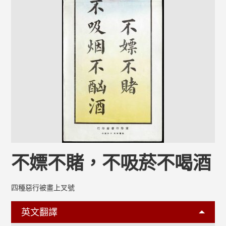
不嫖不賭，不吸菸不喝酒
四種惡行被畫上叉號
英文翻譯