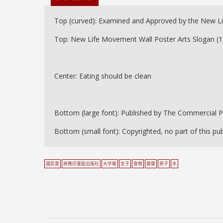
Top (curved): Examined and Approved by the New L
Top: New Life Movement Wall Poster Arts Slogan (1
Center: Eating should be clean
Bottom (large font): Published by The Commercial 
Bottom (small font): Copyrighted, no part of this p
國民黨
商務印書館出版社
大字報
女子
食物
健康
男子
水