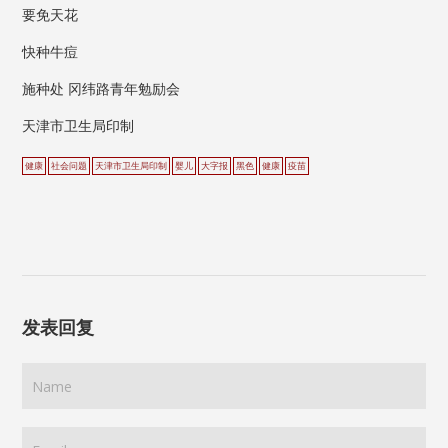
要免天花
快种牛痘
施种处 冈纬路青年勉励会
天津市卫生局印制
健康
社会问题
天津市卫生局印制
婴儿
大字报
黑色
健康
疫苗
发表回复