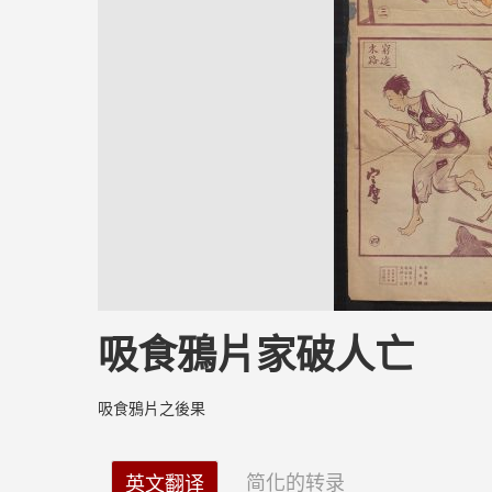
吸食鴉片家破人亡
吸食鴉片之後果
简化的转录
英文翻译