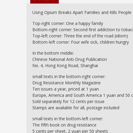
Using Opium Breaks Apart Families and Kills People
Top-right corner: One a happy family
Bottom-right corner: Second first addiction to toba
Top-left corner: Three the end of the road (idiom)
Bottom-left corner: Four wife sick, children hungry
In the bottom middle:
Chinese National Anti-Drug Publication
No. 4, Hong Kong Road, Shanghai
small texts in the bottom-right corner:
Drug Resistance Monthly Magazine
Ten issues a year, priced at 1 yuan
Europe, America and South America 1 yuan and 50 
Sold separately for 12 cents per issue
Stamps are available for all, postage included
small texts in the bottom-left corner:
The fifth book on drug resistance
5 cents per sheet, 2 yuan per 50 sheets