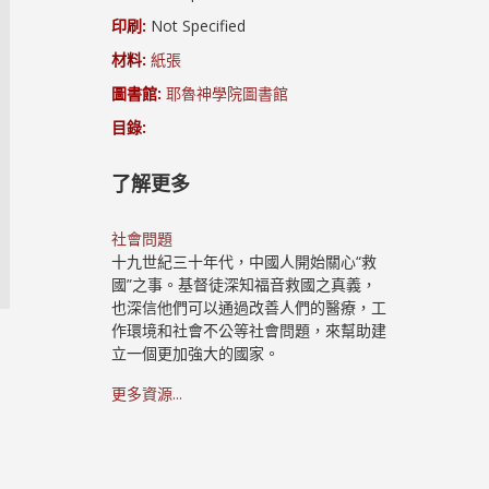
印刷:
Not Specified
材料:
紙張
圖書館:
耶魯神學院圖書館
目錄:
了解更多
社會問題
十九世紀三十年代，中國人開始關心“救
國”之事。基督徒深知福音救國之真義，
也深信他們可以通過改善人們的醫療，工
作環境和社會不公等社會問題，來幫助建
立一個更加強大的國家。
更多資源...