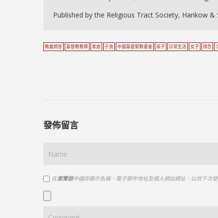
Published by the Religious Tract Society, Hankow &
教義問答
基督教教導
家庭
于良
中國基督聖教書會
孩子
日常生活
女子
禱告
發佈留言
在
瀏覽器
中儲存顯示名稱、電子郵件地址及個人網站網址，以供下次發