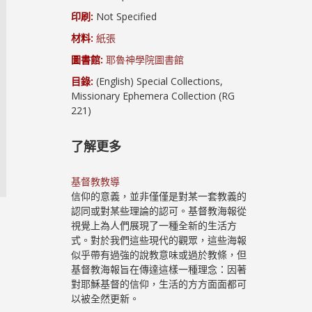
印刷:
Not Specified
材料:
紙張
圖書館:
耶魯神學院圖書館
目錄:
(English) Special Collections,
Missionary Ephemera Collection (RG
221)
了解更多
基督教教導
信仰的意義，並非僅僅是對某一套教義的
認同或對某些理論的認可。基督教海報從
視覺上為人們展現了一種全新的生活方
式。對於我們這些現代的觀眾，這些海報
似乎帶有過強的說教意味或過於教條，但
基督教海報旨在傳達這樣一種理念：因著
對耶穌基督的信仰，生活的方方面面都可
以被全然更新。