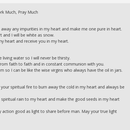
ork Much, Pray Much
 away any impurities in my heart and make me one pure in heart.
 and I will be white as snow.
y heart and receive you in my heart.
iving water so I will never be thirsty.
 from faith to faith and in constant communion with you.
 so I can be like the wise virgins who always have the oil in jars.
 your spiritual fire to burn away the cold in my heart and always be
 spiritual rain to my heart and make the good seeds in my heart
 action good as light to share before man. May your true light