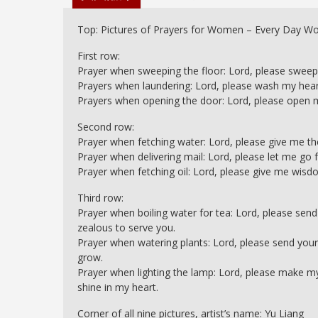
Top: Pictures of Prayers for Women – Every Day W
First row:
Prayer when sweeping the floor: Lord, please sweep
Prayers when laundering: Lord, please wash my heart
Prayers when opening the door: Lord, please open m
Second row:
Prayer when fetching water: Lord, please give me the l
Prayer when delivering mail: Lord, please let me go
Prayer when fetching oil: Lord, please give me wisdom
Third row:
Prayer when boiling water for tea: Lord, please send
zealous to serve you.
Prayer when watering plants: Lord, please send your
grow.
Prayer when lighting the lamp: Lord, please make my
shine in my heart.
Corner of all nine pictures, artist’s name: Yu Liang