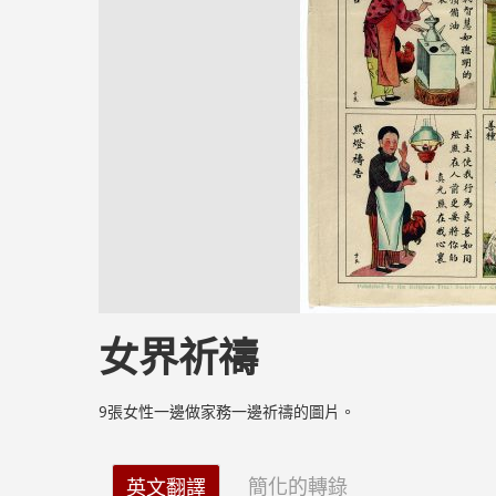
女界祈禱
9張女性一邊做家務一邊祈禱的圖片。
簡化的轉錄
英文翻譯