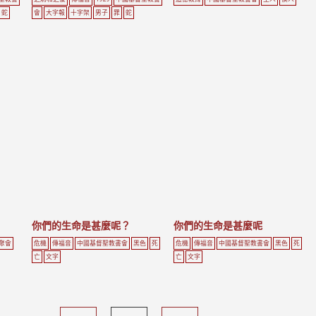
蛇
會
大字報
十字架
男子
罪
蛇
你們的生命是甚麼呢？
你們的生命是甚麼呢
聚會
危機
傳福音
中國基督聖教書會
黑色
死
危機
傳福音
中國基督聖教書會
黑色
死
亡
文字
亡
文字