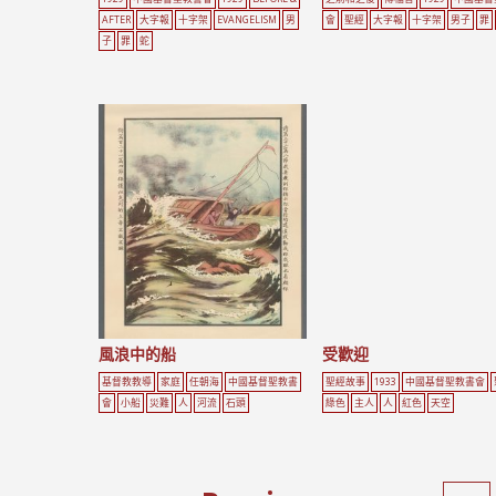
AFTER
大字報
十字架
EVANGELISM
男
會
聖經
大字報
十字架
男子
罪
子
罪
蛇
風浪中的船
受歡迎
基督教教導
家庭
任朝海
中國基督聖教書
聖經故事
1933
中國基督聖教書會
會
小船
災難
人
河流
石頭
綠色
主人
人
紅色
天空