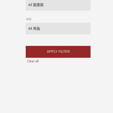
再版
APPLY FILTER
Clear all