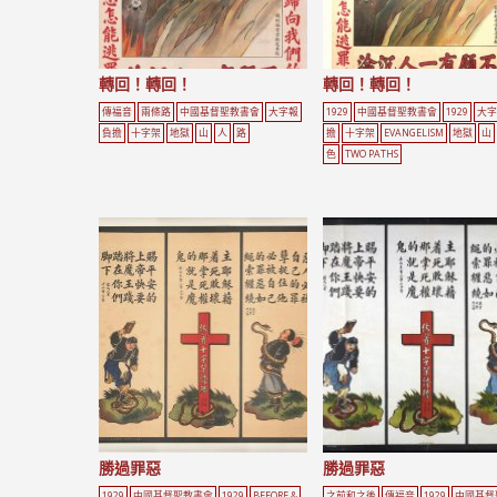
轉回！轉回！
轉回！轉回！
傳福音
兩條路
中國基督聖教書會
大字報
1929
中國基督聖教書會
1929
大字
負擔
十字架
地獄
山
人
路
擔
十字架
EVANGELISM
地獄
山
色
TWO PATHS
勝過罪惡
勝過罪惡
1929
中國基督聖教書會
1929
BEFORE &
之前和之後
傳福音
1929
中國基督