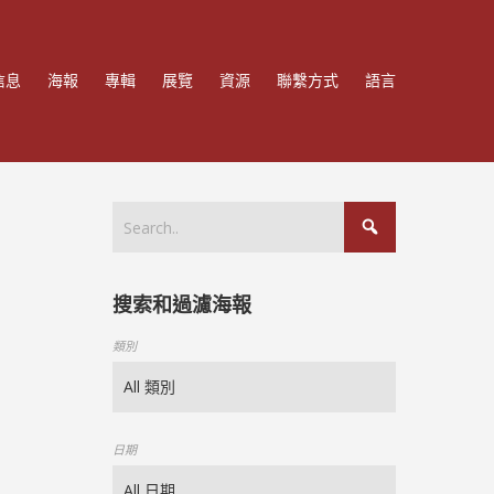
信息
海報
專輯
展覽
資源
聯繫方式
語言
搜索和過濾海報
類別
日期