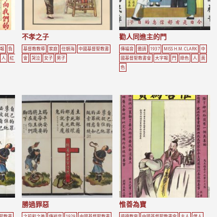
不孝之子
勸人同進主的門
報
負
基督教教導
家庭
任朝海
中國基督聖教書
傳福音
邀請
1937
MISS H.M. CLARK
中
人
紅
會
哭泣
女子
男子
國基督聖教書會
大字報
門
綠色
人
黃
色
勝過罪惡
惟善為寶
聖教書
之前和之後
傳福音
1929
中國基督聖教書
道德教育
中國基督聖教書會
主人
僕人