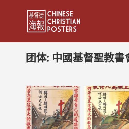
团体:
中國基督聖教書
文
章
分
頁