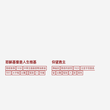
耶穌基督是人生根基
仰望救主
聖經故事
1950
中華全國基督教協進會
傳福音
救恩的途徑
1923
注音字母委員
刊行
大字報
災難
幫助
人
寺廟
會
災難
幫助
人
蛇
黃色