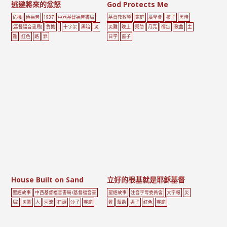
逃避將來的忿怒
God Protects Me
危機
傳福音
1937
中西基督福音書局
基督教教導
家庭
廣學會
孩子
黑暗
(基督福音書局)
負擔
十字架
黑暗
災
災難
晚上
幫助
月亮
禱告
歌曲
主
難
紅色
路
罪
日学
窗子
House Built on Sand
立好的根基就是耶穌基督
聖經故事
中西基督福音書局 (基督福音書
聖經故事
注音字母委員會
大字報
災
局)
災難
人
河流
石頭
沙子
寺廟
難
幫助
男子
紅色
寺廟