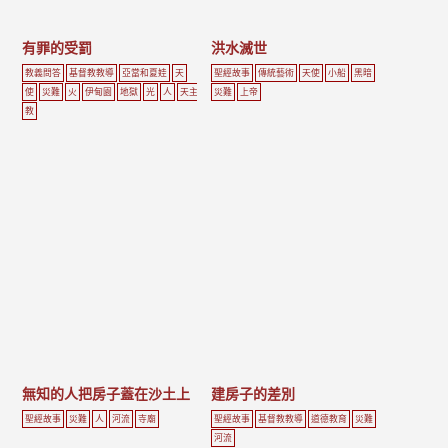
有罪的受罰
洪水滅世
教義問答
基督教教導
亞當和夏娃
天
聖經故事
傳統藝術
天使
小船
黑暗
使
災難
火
伊甸園
地獄
光
人
天主
災難
上帝
教
無知的人把房子蓋在沙土上
建房子的差別
聖經故事
災難
人
河流
寺廟
聖經故事
基督教教導
道德教育
災難
河流