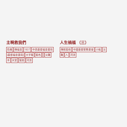
主啊救我們
人生禍福 （三）
危機
傳福音
1937
中西基督福音書局
傳統藝術
中國基督聖教書會
小船
災
(基督福音書局)
大字報
藍色
災難
難
人
河流
手
天堂
幫助
河流