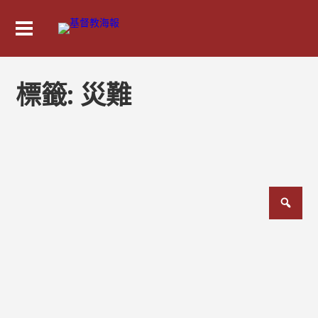
標籤:
災難
文
章
分
頁