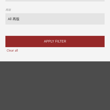
再版
APPLY FILTER
Clear all