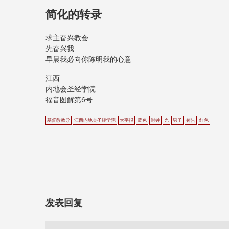
简化的转录
求主奋兴教会
先奋兴我
早晨我必向你陈明我的心意
江西
内地会圣经学院
福音图解第6号
基督教教导
江西内地会圣经学院
大字报
蓝色
时钟
光
男子
祷告
红色
发表回复