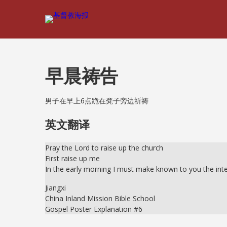
早晨祷告
男子在早上6点跪在凳子旁边祈祷
英文翻译
Pray the Lord to raise up the church
First raise up me
In the early morning I must make known to you the int
Jiangxi
China Inland Mission Bible School
Gospel Poster Explanation #6