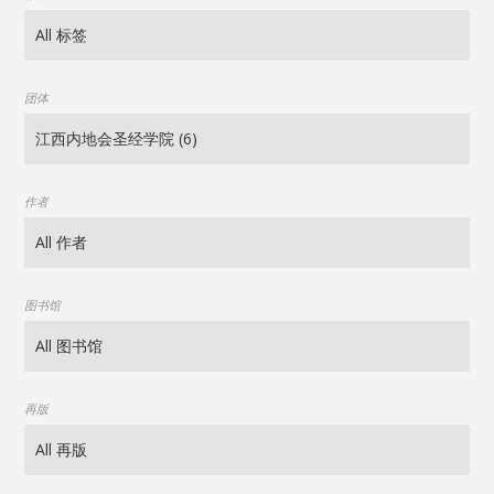
团体
作者
图书馆
再版