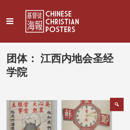
团体：
江西内地会圣经
学院