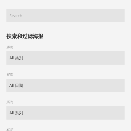
搜索和过滤海报
类别
日期
系列
标签