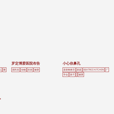
罗定博爱医院布告
小心你鼻孔
儿
聚
国民党
动物
疾病
健康
基督教教导
家庭
BEATRICE KITCHEN
广
学会
孩子
健康
→