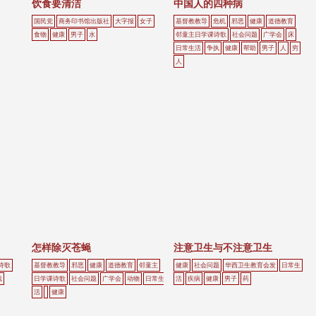
饮食要清洁
中国人的四种病
国民党
商务印书馆出版社
大字报
女子
基督教教导
危机
邪恶
健康
道德教育
食物
健康
男子
水
邻童主日学课诗歌
社会问题
广学会
床
日常生活
争执
健康
帮助
男子
人
穷
人
怎样除灭苍蝇
注意卫生与不注意卫生
诗歌
基督教教导
邪恶
健康
道德教育
邻童主
健康
社会问题
华西卫生教育会发
日常生
戏
日学课诗歌
社会问题
广学会
动物
日常生
活
疾病
健康
男子
药
活
健康