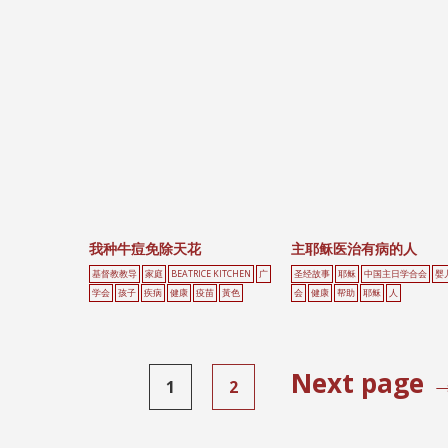
我种牛痘免除天花
主耶稣医治有病的人
基督教教导
家庭
BEATRICE KITCHEN
广
圣经故事
耶稣
中国主日学合会
婴
学会
孩子
疾病
健康
疫苗
黃色
会
健康
帮助
耶稣
人
Next page 
1
2