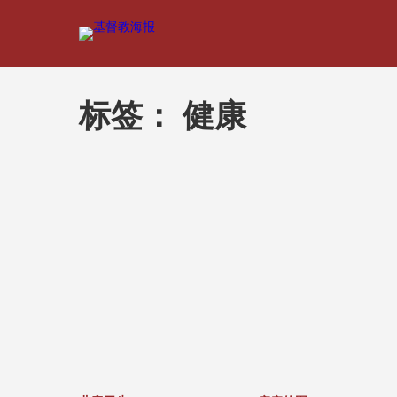
标签：
健康
文
章
分
页