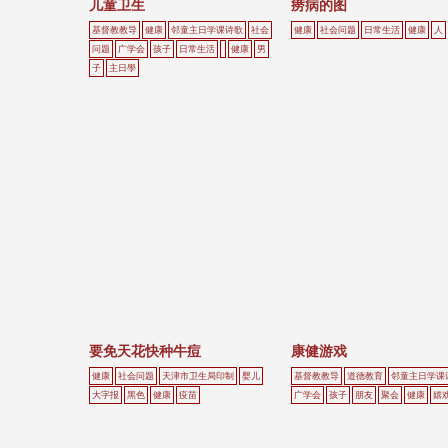
儿童卫生
痨病的图
基督教教导
健康
邻童主日学课诗歌
社会
健康
社会问题
日常生活
健康
人
问题
广学会
孩子
日常生活
健康
男
子
主日學
要免天花快种牛痘
康健游戏
健康
社会问题
天津市卫生局印制
婴儿
基督教教导
道德教育
邻童主日学课
大字报
黑色
健康
疫苗
广学会
孩子
朋友
聚会
健康
嬉