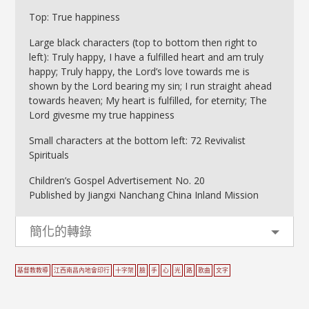
Top: True happiness
Large black characters (top to bottom then right to
left): Truly happy, I have a fulfilled heart and am truly
happy; Truly happy, the Lord’s love towards me is
shown by the Lord bearing my sin; I run straight ahead
towards heaven; My heart is fulfilled, for eternity; The
Lord givesme my true happiness
Small characters at the bottom left: 72 Revivalist
Spirituals
Children’s Gospel Advertisement No. 20
Published by Jiangxi Nanchang China Inland Mission
簡化的轉錄
基督教教導
江西南昌內地會印行
十字架
臉
手
心
光
路
歌曲
文字