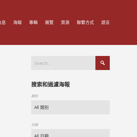
信息
海報
專輯
展覽
資源
聯繫方式
語言
搜索和過濾海報
類別
日期