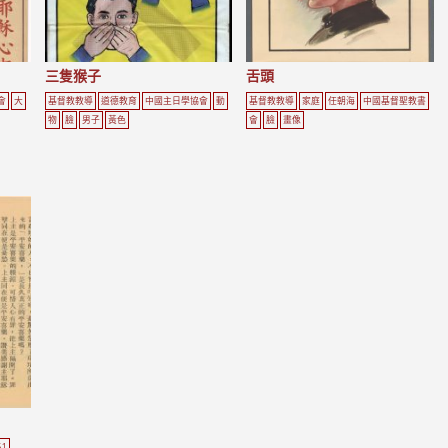
三隻猴子
舌頭
會
大
基督教教導
道德教育
中國主日學協會
動
基督教教導
家庭
任朝海
中國基督聖教書
物
臉
男子
黃色
會
臉
畫像
61