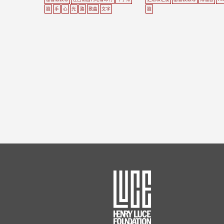
臉
手
心
光
路
歌曲
文字
臉