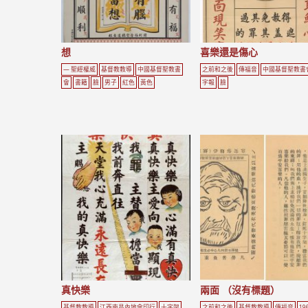
想
喜樂還是傷心
— 聖經權威
基督教教導
中國基督聖教書
之前和之後
傳福音
中國基督聖教書
會
書籍
臉
男子
紅色
黃色
字報
臉
真快樂
兩面 （沒有標題）
基督教教導
江西南昌內地會印行
十字架
之前和之後
基督教教導
傳福音
19