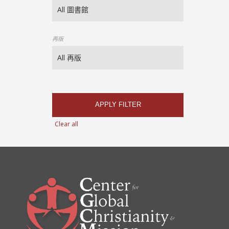
再版
APPLY FILTER
Clear all