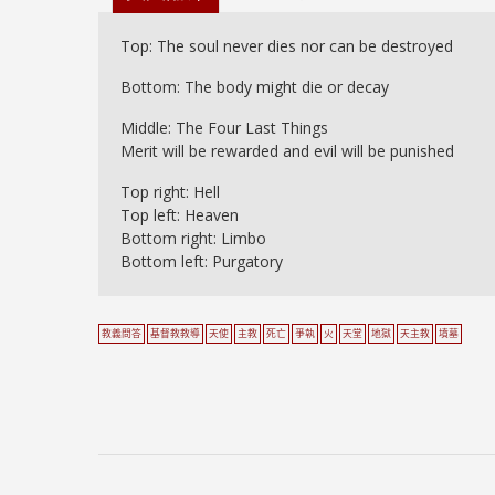
Top: The soul never dies nor can be destroyed
Bottom: The body might die or decay
Middle: The Four Last Things
Merit will be rewarded and evil will be punished
Top right: Hell
Top left: Heaven
Bottom right: Limbo
Bottom left: Purgatory
教義問答
基督教教導
天使
主教
死亡
爭執
火
天堂
地獄
天主教
墳墓