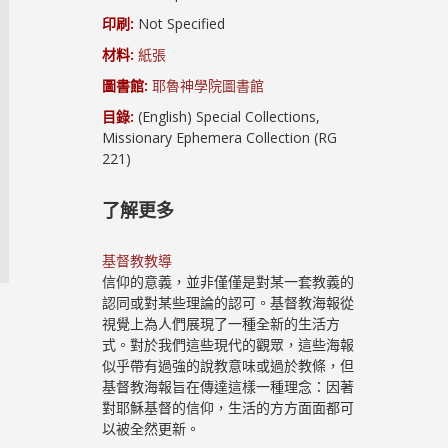
印刷:
Not Specified
材料:
紙張
圖書館:
耶魯神學院圖書館
目錄:
(English) Special Collections,
Missionary Ephemera Collection (RG
221)
了解更多
基督教教導
信仰的意義，並非僅僅是對某一套教義的
認同或對某些理論的認可。基督教海報從
視覺上為人們展現了一種全新的生活方
式。對於我們這些現代的觀眾，這些海報
似乎帶有過強的說教意味或過於教條，但
基督教海報旨在傳達這樣一種理念：因著
對耶穌基督的信仰，生活的方方面面都可
以被全然更新。